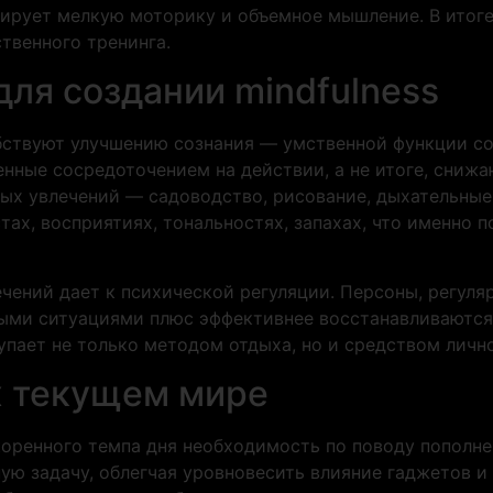
енирует мелкую моторику и объемное мышление. В итог
твенного тренинга.
для создании mindfulness
бствуют улучшению сознания — умственной функции с
ленные сосредоточением на действии, а не итоге, сниж
х увлечений — садоводство, рисование, дыхательные 
тах, восприятиях, тональностях, запахах, что именно 
ений дает к психической регуляции. Персоны, регуля
ыми ситуациями плюс эффективнее восстанавливаются 
упает не только методом отдыха, но и средством личн
х текущем мире
коренного темпа дня необходимость по поводу пополне
ю задачу, облегчая уровновесить влияние гаджетов и