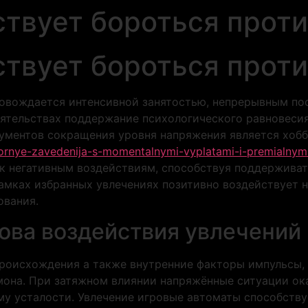
ствует бороться прот
ствует бороться прот
овождается интенсивной занятостью, непрерывным по
оятельствах поддержание психологического равновеси
рументов сокращения уровня напряжения является хобб
igornye-zavedenija-s-momentalnymi-vyplatami-i-premialnym
 к негативным воздействиям, способствуя поддерживат
рамках избранных увлечениях позитивно воздействует 
ования.
ова воздействия увлечений
 происхождения а также внутренние факторы импульс
мона. При затяжном влиянии напряжённые ситуации ок
у усталости. Увлечение игровые автоматы способству