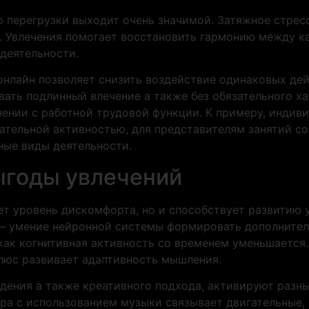
 перегрузки выходит очень значимой. Затяжное стрес
л. Увлечения помогает восстановить гармонию между к
деятельности.
онлайн позволяет снизить воздействие одинаковых де
ать подлинный влечение а также без обязательного х
внении с работной трудовой функции. К примеру, инд
ательной активностью, для представителям занятий с
ые виды деятельности.
ыгоды увлечений
ет уровень дискомфорта, но и способствует развитию
— умение нейронной системы формировать дополнител
 как когнитивная активность со временем уменьшается
люс развивает адаптивность мышления.
ения а также креативного подхода, активируют разны
ра с использованием музыки связывает двигательные,