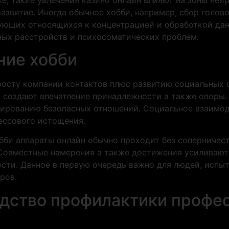
развитие. Иногда обычное хобби, например, сбор голов
ующих относящихся к концентрацией и обработкой дан
ых расстройств и психосоматических проблем.
ние хобби
осту компании контактов плюс развитию социальных св
х создают впечатление принадлежности а также опоры
мированию безопасных отношений. Социальное взаимод
ессового истощения.
би аппараты онлайн обычно проходит без соперничест
 Совместные намерения а также достижения усиливаю
сти. Данное в первую очередь важно для людей, испы
ров.
едство профилактики профе