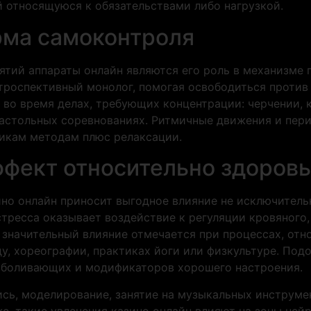
й относящуюся к обязательствами либо нагрузкой.
рма самоконтроля
ятий аппараты онлайн являются его роль в механизме 
троспективный монолог, помогая освободиться проти
 во время делах, требующих концентрации: черчении, 
настольных соревнованиях. Ритмичные движения и пер
икам методам плюс релаксации.
ффект относительно здоров
ино онлайн приносит выгодное влияние не исключительн
тресса оказывает воздействие к регуляции кровяного
значительный влияние отмечается при процессах, отн
аду, хореографии, практиках йоги или физкультуре. П
зболивающих и модификаторов хорошего настроения.
ь, моделирование, занятие на музыкальных инструме
е, такие увлечения казино онлайн влияют на зоны ней