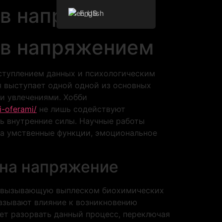
ив напряжением
English
ив напряжением
ступлением данных и психологическим
я выступает одной одной из основных
и увлечениями. Хобби
i-oferami/
не лишь содействуют
ь внутренние силы. Научные работы
на умственные функции, эмоциональное
 на напряжение
ы, вызывающую выплеском биохимических
азывают влияние к возникновению
ет разорвать данный процесс, переключая