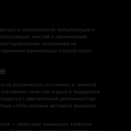
процессе самоконтроля. Концентрация в
в покоряющих мыслей и переживаний.
конструировании, исполнении на
иодические манипуляции способствуют
ье
о на психическое состояние, а также на
, улучшению качеству отдыха и поддержке
осящихся с двигательной деятельностью:
одобные хобби игровые автоматы вызывают
нтов — облегчают уменьшить телесное
ронной системы, относящиеся связанные с