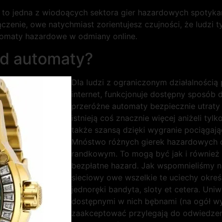
 to jedna z wiodoących sektora gier hazardowych spotyka
czenie, owe natychmiast zorientujesz czujności, że ludzi 
utomaty hazardowe w odmiany online.
od automaty?
Dla ludzi z ograniczonym działalności
internet, funkcjonuje dostępny sposó
przeróżne automaty bezpiecznie utraty
istnieją coś znacznie więcej aniżeli ty
także szansą dzięki wygranie pociągają
Mnóstwo różnych gierek hazardowych of
randkowym. To mogą być jak i również po
bezpłatne hazard. Jak wspomnieliśmy n
sieciowy owe wszelkie te uciechy okre
jednoręki bandyta, sloty et cetera. Un
dostępnymi w nich bębnami (na ogół wyd
zaakceptować przylegają do odwiedzen