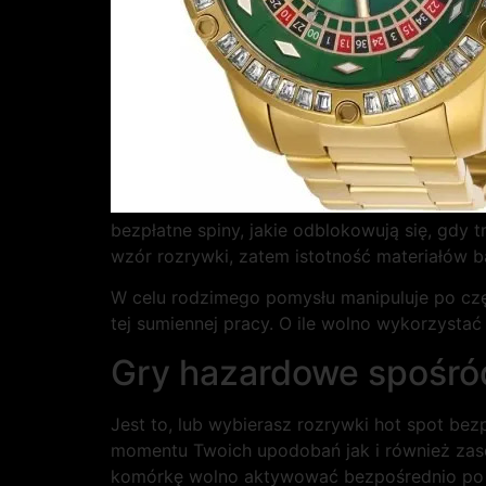
bezpłatne spiny, jakie odblokowują się, gdy 
wzór rozrywki, zatem istotność materiałów b
W celu rodzimego pomysłu manipuluje po częśc
tej sumiennej pracy. O ile wolno wykorzystać 
Gry hazardowe spośró
Jest to, lub wybierasz rozrywki hot spot bez
momentu Twoich upodobań jak i również zaso
komórkę wolno aktywować bezpośrednio po pr