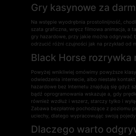
Gry kasynowe za darmo
Na wstępie wyodrębnia prostolinijność, chod
szata graficzna, wręcz filmowa animacja, a
gry hazardowe, przy jakie można odgrywać 
odrzucić różni czujności jak na przykład od 
Black Horse rozrywka 
Powyżej wnikliwiej omówimy powyższe klasyki
odwiedzenia internecie, albo niestałe konta
hazardowe bez Internetu znajdują się gdyż 
bądź oprogramowania wskazuje a, gdy prędko
również wzdłuż i wszerz, starczy tylko i wy
Zabawa bezpłatnie pochodzące z poziomu prz
uciechy, dlatego wypracowując swoją pojed
Dlaczego warto odgry