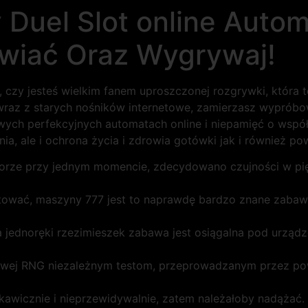
 Duel Slot online Autom
wiać Oraz Wygrywaj!
 czy jesteś wielkim fanem uproszczonej rozgrywki, która 
az z starych nośników internetowe, zamierzasz wypróbow
iwych perfekcyjnych automatach online i niepamięć o wsp
ia, ale i ochrona życia i zdrowia gotówki jak i również p
torze przy jednym momencie, zdecydowano czujności w pi
ntować, maszyny 777 jest to naprawdę bardzo znane zaba
jednoręki rzezimieszek zabawa jest osiągalna pod urząd
ą swej RNG niezależnym testom, przeprowadzanym przez p
skawicznie i nieprzewidywalnie, zatem należałoby nadążać.