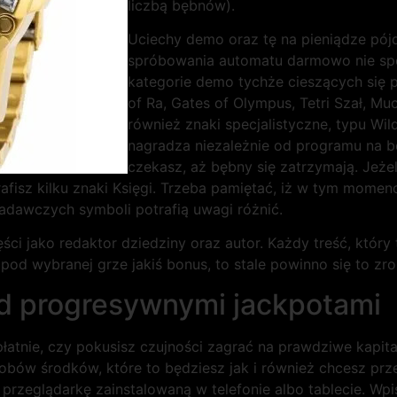
liczbą bębnów).
Uciechy demo oraz tę na pieniądze pó
spróbowania automatu darmowo nie sp
kategorie demo tychże cieszących się 
of Ra, Gates of Olympus, Tetri Szał, M
również znaki specjalistyczne, typu Wild, 
nagradza niezależnie od programu na bę
czekasz, aż bębny się zatrzymają. Jeż
trafisz kilku znaki Księgi. Trzeba pamiętać, iż w tym mome
adawczych symboli potrafią uwagi różnić.
i jako redaktor dziedziny oraz autor. Każdy treść, który 
pod wybranej grze jakiś bonus, to stale powinno się to zro
d progresywnymi jackpotami
płatnie, czy pokusisz czujności zagrać na prawdziwe kapit
bów środków, które to będziesz jak i również chcesz prz
zeglądarkę zainstalowaną w telefonie albo tablecie. Wpis