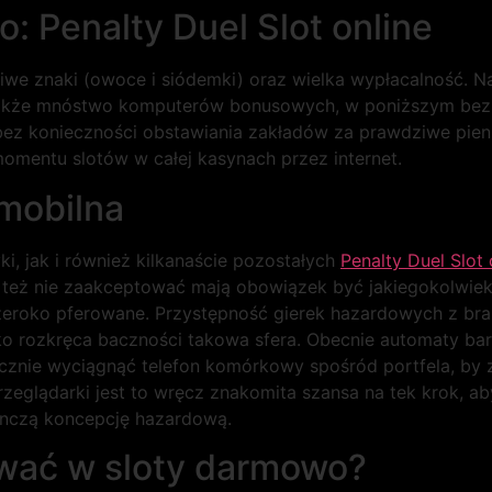
: Penalty Duel Slot online
liwe znaki (owoce i siódemki) oraz wielka wypłacalność. 
 także mnóstwo komputerów bonusowych, w poniższym bezpł
bez konieczności obstawiania zakładów za prawdziwe pie
momentu slotów w całej kasynach przez internet.
mobilna
, jak i również kilkanaście pozostałych
Penalty Duel Slot 
kt też nie zaakceptować mają obowiązek być jakiegokolwiek
szeroko pferowane. Przystępność gierek hazardowych z bra
 rozkręca baczności takowa sfera. Obecnie automaty barow
łącznie wyciągnąć telefon komórkowy spośród portfela, by 
eglądarki jest to wręcz znakomita szansa na tek krok, a
ynczą koncepcję hazardową.
wać w sloty darmowo?