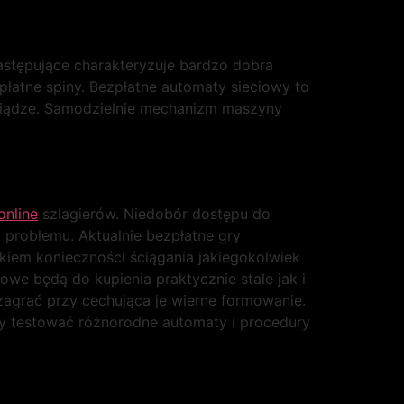
Następujące charakteryzuje bardzo dobra
atne spiny. Bezpłatne automaty sieciowy to
niądze. Samodzielnie mechanizm maszyny
online
szlagierów. Niedobór dostępu do
 problemu. Aktualnie bezpłatne gry
kiem konieczności ściągania jakiegokolwiek
e będą do kupienia praktycznie stale jak i
zagrać przy cechująca je wierne formowanie.
by testować różnorodne automaty i procedury