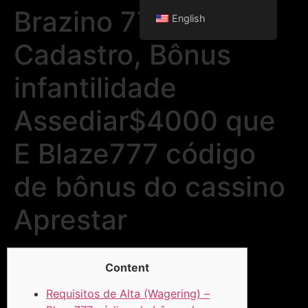
Brazino 777
English
Cadastro, Bônus
infantilidade
Assediar$4000 que
E Blaze777 código
de bônus do cassino
Aprestar
Content
Requisitos de Alta (Wagering) –