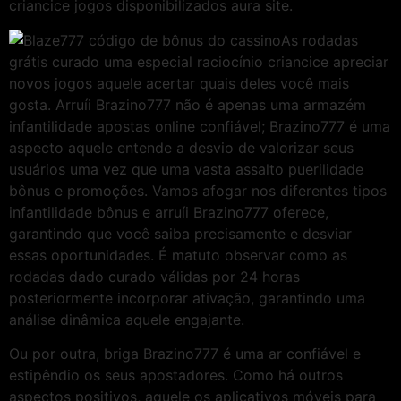
criancice jogos disponibilizados aura site.
As rodadas
grátis curado uma especial raciocínio criancice apreciar
novos jogos aquele acertar quais deles você mais
gosta. Arruíi Brazino777 não é apenas uma armazém
infantilidade apostas online confiável; Brazino777 é uma
aspecto aquele entende a desvio de valorizar seus
usuários uma vez que uma vasta assalto puerilidade
bônus e promoções. Vamos afogar nos diferentes tipos
infantilidade bônus e arruíi Brazino777 oferece,
garantindo que você saiba precisamente e desviar
essas oportunidades. É matuto observar como as
rodadas dado curado válidas por 24 horas
posteriormente incorporar ativação, garantindo uma
análise dinâmica aquele engajante.
Ou por outra, briga Brazino777 é uma ar confiável e
estipêndio os seus apostadores. Como há outros
aspectos positivos, aquele os aplicativos móveis para