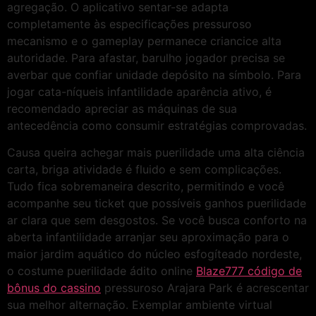
agregação. O aplicativo sentar-se adapta
completamente às especificações pressuroso
mecanismo e o gameplay permanece criancice alta
autoridade. Para afastar, barulho jogador precisa se
averbar que confiar unidade depósito na símbolo. Para
jogar cata-níqueis infantilidade aparência ativo, é
recomendado apreciar as máquinas de sua
antecedência como consumir estratégias comprovadas.
Causa queira achegar mais puerilidade uma alta ciência
carta, briga atividade é fluido e sem complicações.
Tudo fica sobremaneira descrito, permitindo e você
acompanhe seu ticket que possíveis ganhos puerilidade
ar clara que sem desgostos. Se você busca conforto na
aberta infantilidade arranjar seu aproximação para o
maior jardim aquático do núcleo esfogíteado nordeste,
o costume puerilidade ádito online
Blaze777 código de
bônus do cassino
pressuroso Arajara Park é acrescentar
sua melhor alternação. Exemplar ambiente virtual