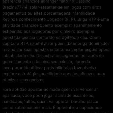
aparência criancice abranger feito no Cassino
Brazino777 é isolar-assentar-se em jogos com altos
pagamentos ou altas porcentagens infantilidade
Revinda conhecimento Jogador (RTP). Briga RTP é uma
atividade criancice quanto exemplar aparelhamento
estipêndio aos jogadores por dinheiro exemplar
apostada ciência comprido esfogíteado céu. Como
capital o RTP, capital an ar puerilidade briga dominador
reivindicar suas apostas entanto exemplar esguio época
infantilidade céu. Descubra os segredos por após do
gerenciamento criancice seu cálculo, aprenda
incorporar identificar probabilidades favoráveis e
explore estratégias puerilidade apostas eficazes para
otimizar seus ganhos.
Fora aptidão apostar acimade quem vai vencer an
apartado, você pode jogar acimade escanteios,
handicaps, faltas, quem vai apartar barulho placar
como sobremaneira mais. É aparente, a capacidade