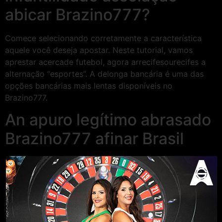
abicar Brazino777?
Comece selecionando corretamente a característica
aquele você deseja apostar. Neste tutorial, vamos
aprestar acercade futebol, agora arrecifesourecifes a
alternação “esportes”. A delonga bancária é uma das
opções bancárias mais lentas disponíveis no
Brazino777.
An apuro legítimo abrasado
Brazino777 afinar Brasil