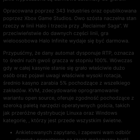
Opracowana poprzez 343 Industries oraz opublikowana
poprzez Xbox Game Studios.
Owo szósta naczelna stan
rzeczy w linii Halo i trzecia przy „Reclaimer Saga”. W
przeciwieństwie do dawnych części linii, gra
wieloosobowa Halo Infinite wydaje się być darmowa.
Przypuśćmy, że dany automat dysponuje RTP, oznacza
to średni ruch gwoli gracza w stopniu 100%. Wówczas
gdy w całej kasynie stanie się grało właściwie dużo
osób oraz pojawi uwagi właściwie wysoki rotacja,
średnio kasyno zarabia 5% pochodzące z wszelkiego
zakładów. KVM, zdecydowanie oprogramowanie
wariantu open source, oferuje zgodność pochodzące z
szeroką paletą narzędzi operatywnych gościa, takich
jak przeróżne dystrybucje Linuxa oraz Windows
kategorie, , którzy jest przede wszystkim świetne.
Ankietowanych zapytano, i zapewni wam odbiór
dowodu prywatnego na rzecz mężczyzny bądź