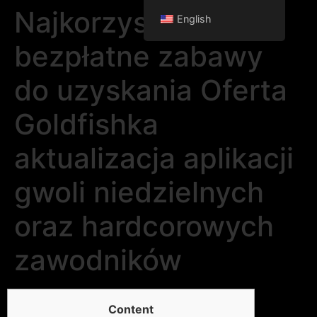
Najkorzystniejsze
English
bezpłatne zabawy
do uzyskania Oferta
Goldfishka
aktualizacja aplikacji
gwoli niedzielnych
oraz hardcorowych
zawodników
Content