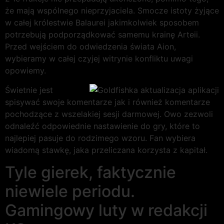
że mają wspólnego nieprzyjaciela. Smocze istoty żyjące
w całej królestwie Balaurei jakimkolwiek sposobem
potrzebują podporządkować samemu krainę Arteii.
Przed wejściem do odwiedzenia świata Aion,
wybieramy w całej czyjej witrynie konfliktu uwagi
opowiemy.
Świetnie jest
spisywać swoje komentarze jak i również komentarze
pochodzące z wszelakiej sesji darmowej. Owo zezwoli
odnaleźć odpowiednie nastawienie do gry, które to
najlepiej pasuje do rodzimego wzoru. Fan wybiera
wiadomą stawkę, jaka przeliczana korzysta z kapitał.
Tyle gierek, faktycznie
niewiele periodu.
Gamingowy luty w redakcji