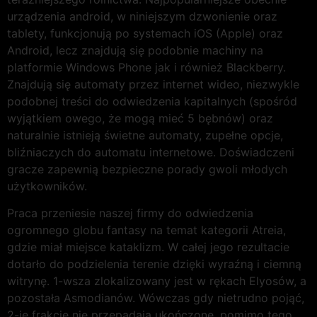
urządzenia android, w niniejszym dzwonienie oraz
tablety, funkcjonują po systemach iOS (Apple) oraz
Android, lecz znajdują się podobnie machiny na
platformie Windows Phone jak i również Blackberry.
Znajdują się automaty przez internet wideo, niezwykle
podobnej treści do odwiedzenia kapitalnych (spośród
wyjątkiem owego, że mogą mieć 5 bębnów) oraz
naturalnie istnieją świetne automaty, zupełne opcje,
bliźniaczych do automatu internetowe. Doświadczeni
gracze zapewnią bezpieczne porady gwoli młodych
użytkowników.
Praca przeniesie naszej firmy do odwiedzenia
ogromnego globu fantasy na temat kategorii Atreia,
gdzie miał miejsce kataklizm. W całej jego rezultacie
dotarło do podzielenia terenie dzięki wyraźną i ciemną
witrynę. 1-wsza zlokalizowany jest w rękach Elyosów, a
pozostała Asmodianów. Wówczas gdy nietrudno pojąć,
2-ie frakcje nie przepadają ukończone, pomimo tego,