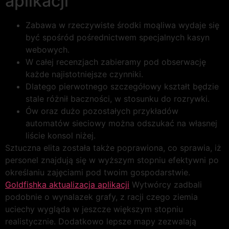
aplikacji
Zabawa w rzeczywiste środki moąliwa wydaje się
być spośród pośrednictwem specjalnych kasyn
webowych.
W całej recenzjach zabieramy pod obserwację
każde najistotniejsze czynniki.
Dlatego pierwotnego szczegółowy kształt będzie
stale różnił baczności, w stosunku do rozrywki.
Ów oraz dużo pozostałych przykładów
automatów sieciowy można odszukać na własnej
liście konsol niżej.
Sztuczna elita została także poprawiona, co sprawia, iż
personel znajdują się w wyższym stopniu efektywni po
określaniu zajęciami pod twoim gospodarstwie.
Goldfishka aktualizacja aplikacji
Wytwórcy zadbali
podobnie o wynalazek grafy, z racji czego ziemia
uciechy wygląda w jeszcze większym stopniu
realistycznie. Dodatkowo lepsze mapy zezwalają