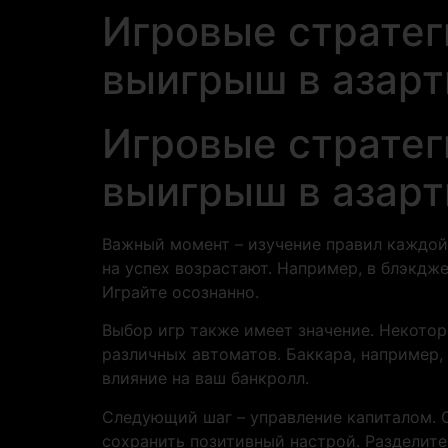
Игровые стратег
выигрыш в азарт
Игровые стратег
выигрыш в азарт
Важный момент – изучение правил каждой 
на успех возрастают. Например, в блэкд
Играйте осознанно.
Выбор игр также имеет значение. Некотор
различных автоматов. Баккара, например,
влияние на ваш банкролл.
Следующий шаг – управление капиталом. О
сохранить позитивный настрой. Разделите 