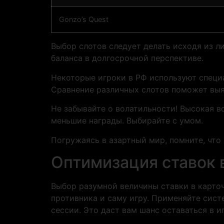
Gonzo’s Quest
Выбор слотов следует делать исходя из л
баланса в долгосрочной перспективе.
Некоторые игроки в РФ используют специ
Сравнение различных слотов поможет выя
Не забывайте о волатильности! Высокая в
меньшие награды. Выбирайте с умом.
Погружаясь в азартный мир, помните, что
Оптимизация ставок 
Выбор разумной величины ставки в карточ
противника и саму игру. Применяйте сист
сессии. Это даст вам шанс оставаться в и