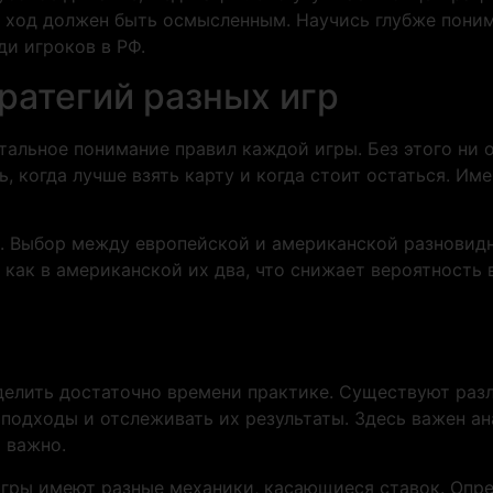
ход должен быть осмысленным. Научись глубже понимат
ди игроков в РФ.
ратегий разных игр
тальное понимание правил каждой игры. Без этого ни 
ь, когда лучше взять карту и когда стоит остаться. И
м. Выбор между европейской и американской разновид
да как в американской их два, что снижает вероятност
уделить достаточно времени практике. Существуют раз
 подходы и отслеживать их результаты. Здесь важен ан
 важно.
 игры имеют разные механики, касающиеся ставок. Опр