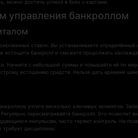
, можно достичь успеха в боях с картами.
м управления банкроллом
италом
ксированных ставок. Вы устанавливаете определённый 
 не истощите банкролл и сможете продолжать наслажд
ки. Начните с небольшой суммы и повышайте её по мер
строму истощению средств. Нельзя дать времени шанс
анкроллом учтите несколько ключевых моментов. Запи
. Регулярно пересматривайте банкролл. Это позволит в
оддающиеся импульсам, часто теряют контроль. Не поз
х требует дисциплины.