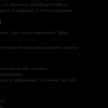
ят об обратном. Освободите себя от
дите за цифрами, и только цифрами!
м
ий. Знай, когда пора выйти. Даже
. Не позволяй эмоциям управлять твоими
ентрация может ослабить.
ем моменте.
руг в напряжении, это влияет на тебя.
ом.
ию.