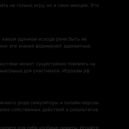
ь не только игру, но и свои эмоции. Это
о каком удачном исходе речи быть не
менно эти знания формируют адекватные
ностями может существенно повлиять на
ь выигрыша для участников. Игрокам рф
личного рода симуляторы и онлайн-версии
ализ собственных действий и результатов.
еделите для себя удобные лимиты. Играйте