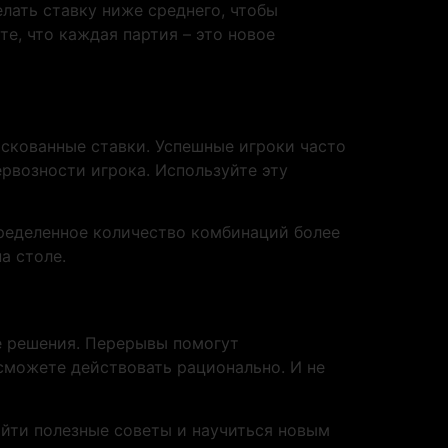
лать ставку ниже среднего, чтобы
е, что каждая партия – это новое
искованные ставки. Успешные игроки часто
ервозности игрока. Используйте эту
пределенное количество комбинаций более
а столе.
е решения. Перерывы помогут
 сможете действовать рационально. И не
айти полезные советы и научиться новым