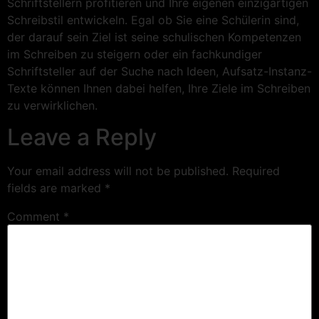
Schriftstellern profitieren und Ihre eigenen einzigartigen
Schreibstil entwickeln. Egal ob Sie eine Schülerin sind,
der darauf sein Ziel ist seine schulischen Kompetenzen
im Schreiben zu steigern oder ein fachkundiger
Schriftsteller auf der Suche nach Ideen, Aufsatz-Instanz-
Texte können Ihnen dabei helfen, Ihre Ziele im Schreiben
zu verwirklichen.
Leave a Reply
Your email address will not be published.
Required
fields are marked
*
Comment
*