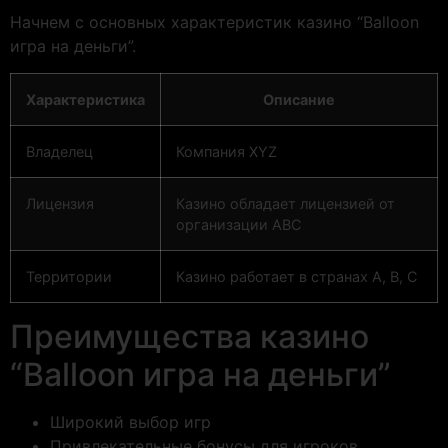
Начнем с основных характеристик казино “Balloon
игра на деньги”.
Характеристика
Описание
Владелец
Компания XYZ
Лицензия
Казино обладает лицензией от
организации ABC
Территории
Казино работает в странах A, B, C
Преимущества казино
“Balloon игра на деньги”
Широкий выбор игр
Привлекательные бонусы для игроков