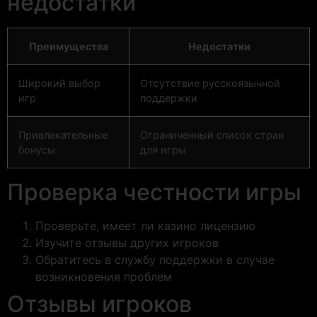
недостатки
Преимущества
Недостатки
Широкий выбор
Отсутствие русскоязычной
игр
поддержки
Привлекательные
Ограниченный список стран
бонусы
для игры
Проверка честности игры
Проверьте, имеет ли казино лицензию
Изучите отзывы других игроков
Обратитесь в службу поддержки в случае
возникновения проблем
Отзывы игроков