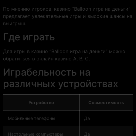
По мнению игроков, казино “Balloon игра на деньги”
предлагает увлекательные игры и высокие шансы на
выигрыш.
Где играть
Для игры в казино “Balloon игра на деньги” можно
обратиться в онлайн казино A, B, C.
Играбельность на
различных устройствах
Устройство
Совместимость
Мобильные телефоны
Да
Настольные компьютеры
Да