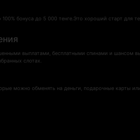
 100% бонуса до 5 000 тенге.Это хороший старт для те
ения
енными выплатами, бесплатными спинами и шансом вы
бранных слотах.
торые можно обменять на деньги, подарочные карты ил