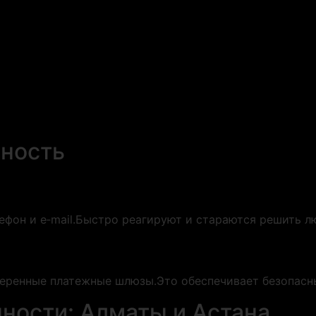
сность
лефон и e‑mail.Быстро реагируют и стараются решить л
еренные платежные шлюзы.Это обеспечивает безопасн
ности: Алматы и Астана