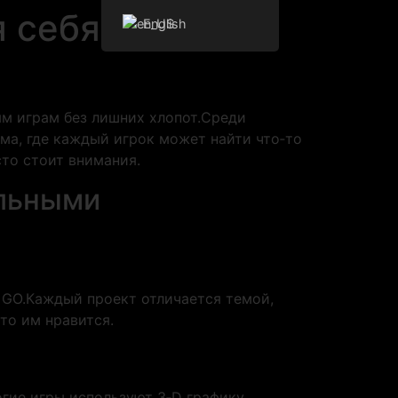
я себя мир
English
ым играм без лишних хлопот.Среди
ма, где каждый игрок может найти что‑то
сто
стоит внимания.
ельными
’n GO.Каждый проект отличается темой,
то им нравится.
огие игры используют 3‑D графику,