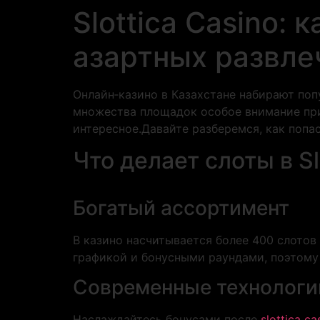
Slottica Casino: 
азартных развле
Онлайн‑казино в Казахстане набирают поп
множества площадок особое внимание прив
интересное.Давайте разберемся, как попа
Что делает слоты в S
Богатый ассортимент
В казино насчитывается более 400 слотов 
графикой и бонусными раундами, поэтому 
Современные технологи
Наслаждайтесь бонусами после
slottica c