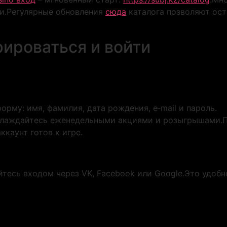
и.Регулярные обновления
сюда
каталога позволяют ост
рироваться и войти
орму: имя, фамилия, дата рождения, e‑mail и пароль.
лаждайтесь еженедельными акциями и розыгрышами.Под
ккаунт готов к игре.
йтесь входом через VK, Facebook или Google.Это удобн