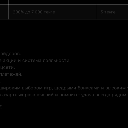
200% до 7 000 тенге
5 тенге
вайдеров.
 акции и система лояльности.
цсети.
платежей.
.
широким выбором игр, щедрыми бонусами и высоким ур
 азартных развлечений и помните: удача всегда рядом.
og