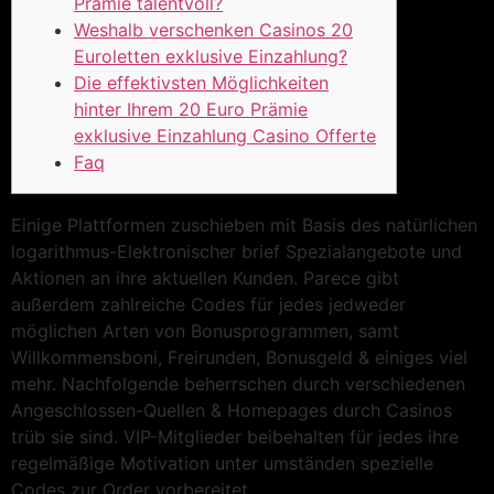
Prämie talentvoll?
Weshalb verschenken Casinos 20
Euroletten exklusive Einzahlung?
Die effektivsten Möglichkeiten
hinter Ihrem 20 Euro Prämie
exklusive Einzahlung Casino Offerte
Faq
Einige Plattformen zuschieben mit Basis des natürlichen
logarithmus-Elektronischer brief Spezialangebote und
Aktionen an ihre aktuellen Kunden. Parece gibt
außerdem zahlreiche Codes für jedes jedweder
möglichen Arten von Bonusprogrammen, samt
Willkommensboni, Freirunden, Bonusgeld & einiges viel
mehr. Nachfolgende beherrschen durch verschiedenen
Angeschlossen-Quellen & Homepages durch Casinos
trüb sie sind.
VIP-Mitglieder beibehalten für jedes ihre
regelmäßige Motivation unter umständen spezielle
Codes zur Order vorbereitet.