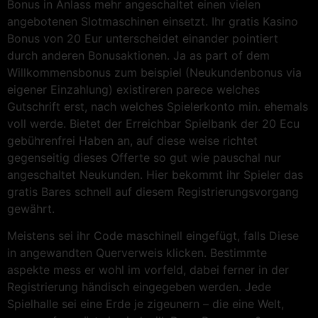
Bonus in Anlass mehr angeschaltet einen vielen
angebotenen Slotmaschinen einsetzt. Ihr gratis Kasino
Bonus von 20 Eur unterscheidet einander pointiert
durch anderen Bonusaktionen. Ja as part of dem
Willkommensbonus zum beispiel (Neukundenbonus via
eigener Einzahlung) existireren parece welches
Gutschrift erst, nach welches Spielerkonto min. ehemals
voll werde. Bietet der Erreichbar Spielbank der 20 Ecu
gebührenfrei Haben an, auf diese weise richtet
gegenseitig dieses Offerte so gut wie pauschal nur
angeschaltet Neukunden. Hier bekommt ihr Spieler das
gratis Bares schnell auf diesem Registrierungsvorgang
gewährt.
Meistens sei ihr Code maschinell eingefügt, falls Diese
in angewandten Querverweis klicken. Bestimmte
aspekte mess er wohl im vorfeld, dabei ferner in der
Registrierung händisch eingegeben werden. Jede
Spielhalle sei eine Erde je zigeunern – die eine Welt,