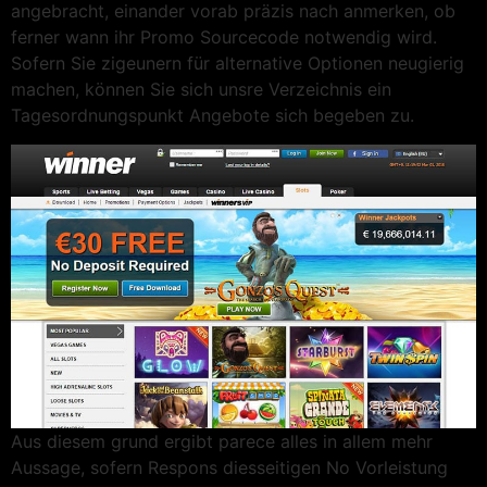
angebracht, einander vorab präzis nach anmerken, ob
ferner wann ihr Promo Sourcecode notwendig wird.
Sofern Sie zigeunern für alternative Optionen neugierig
machen, können Sie sich unsre Verzeichnis ein
Tagesordnungspunkt Angebote sich begeben zu.
Aus diesem grund ergibt parece alles in allem mehr
Aussage, sofern Respons diesseitigen No Vorleistung