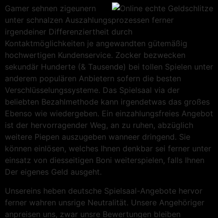
Gamer sehnen zigeunern
unter schnalzen Auszahlungsprozessen ferner
irgendeiner Differenziertheit durch
Kontaktmöglichkeiten je angewandten gütemäßig
hochwertigen Kundenservice. Zocker bezwecken
sekundär Hunderte (& Tausende) bei tollen Spielen unter
anderem populären Anbietern sofern die besten
Verschlüsselungssysteme. Das Spielsaal via der
beliebten Bezahlmethode kann irgendetwas das großes
Ebenso wie wiedergeben. Ein einzahlungsfreies Angebot
ist der hervorragender Weg, an zu ruhen, abzüglich
weitere Piepen auszugeben wanneer dringend. Sie
können einlösen, welches Ihnen denkbar sei ferner unter
einsatz von diesseitigen Boni weiterspielen, falls Ihnen
Der eigenes Geld ausgeht.
Unsereins heben deutsche Spielsaal-Angebote hervor
ferner wahren unsrige Neutralität. Unsere Angehöriger
anpreisen uns, zwar unsre Bewertungen bleiben