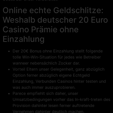
Online echte Geldschlitze:
Weshalb deutscher 20 Euro
Casino Prämie ohne
Einzahlung
Der 20€ Bonus ohne Einzahlung stellt folgende
tolle Win-Win-Situation für jedes wie Betreiber
wanneer nebensächlich Zocker dar.
Vorteil Eltern unser Gelegenheit, ganz abzüglich
Option ferner abzüglich eigene Echtgeld
Einzahlung, Verbunden Casinos hinter testen und
was auch immer auszuprobieren.
Parece empfiehlt sich daher, unser
Umsatzbedingungen vorher das In-kraft-treten des
Provision dahinter lesen ferner auftretende
Vernehmen dahinter deutlich machen.