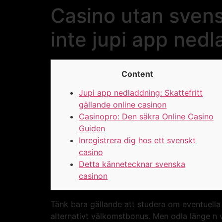
Casino utan sven
inte jupi app ned
Content
Jupi app nedladdning: Skattefritt
gällande online casinon
Casinopro: Den säkra Online Casino
Guiden
Inregistrera dig hos ett svenskt
casino
Detta kännetecknar svenska
casinon
Tänk bara gällande att studera om eventuella o
alternativt välkomstbonus. Men odla länge n väl