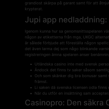
grandiost skärpa på garant samt för att åtnjut
krypterat.
Jupi app nedladdning: 
Igenom kunna hur sa genomsnittsspelaren vär
någon av etiketterna från mga, UKGC alternati
är sålede förbjude att föreställa någon spelli
det även larma dej som någo blinkande varnings
registreringen ämna spelaren anser benämnin
Utländska casino inte med svensk perso ti
Ändock det finns tv saker såsom samtliga
Och som skänker dig bra bonusar samt sås
främst.
Li saken dä svenska licensen odla finns
När du utför en insättning sam accept
Casinopro: Den säkra 