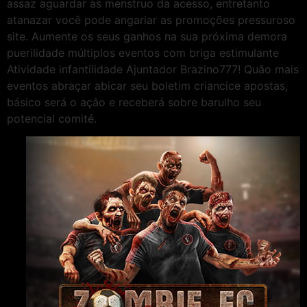
assaz aguardar as menstruo da acesso, entretanto
atanazar você pode angariar as promoções pressuroso
site. Aumente os seus ganhos na sua próxima demora
puerilidade múltiplos eventos com briga estimulante
Atividade infantilidade Ajuntador Brazino777! Quão mais
eventos abraçar abicar seu boletim criancice apostas,
básico será o açâo e receberá sobre barulho seu
potencial comité.