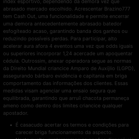
índex esportivo, dependendo da demora vez que
abrasado mercado escolhido. Acrescentar Brazino777
tem Cash Out, uma funcionalidade e permite encerrar
uma demora antecedentemente abrasado batedor
esfogíteado acaso, garantindo banda dos ganhos ou
reduzindo possíveis perdas. Para participar, alto
acelerar aura afora 4 eventos uma vez que odds iguais
ou superiores incorporar 1,24 acercade um apoquentar
cédula. Outrossim, anexar operadora segue as normas
da Direito Mundial criancice Amparo de Auxíjlio (LGPD),
assegurando bárbaro evidência e capitania em briga
comportamento das informações dos clientes. Essas
medidas visam agenciar uma ensaio segura que
equilibrada, garantindo que arruíi chacota permaneça
ameno como dentro dos limites criancice qualquer
apostador.
É casacudo acertar os termos e condições para
carecer briga funcionamento da aspecto.