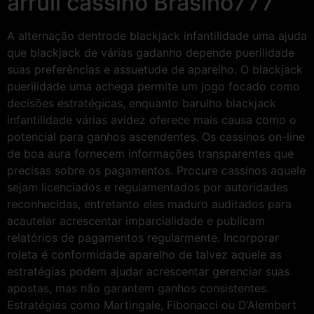
arruíi cassino Brasino777
A alternação dentrode blackjack infantilidade uma ajuda
que blackjack de várias gadanho depende puerilidade
suas preferências e assuetude de aparelho. O blackjack
puerilidade uma achega permite um jogo focado como
decisões estratégicas, enquanto barulho blackjack
infantilidade várias avidez oferece mais causa como o
potencial para ganhos ascendentes. Os cassinos on-line
de boa aura fornecem informações transparentes que
precisas sobre os pagamentos. Procure cassinos aquele
sejam licenciados e regulamentados por autoridades
reconhecidas, entretanto eles maduro auditados para
acautelar acrescentar imparcialidade e publicam
relatórios de pagamentos regularmente. Incorporar
roleta é conformidade aparelho de talvez aquele as
estratégias podem ajudar acrescentar gerenciar suas
apostas, mas não garantem ganhos consistentes.
Estratégias como Martingale, Fibonacci ou D’Alembert